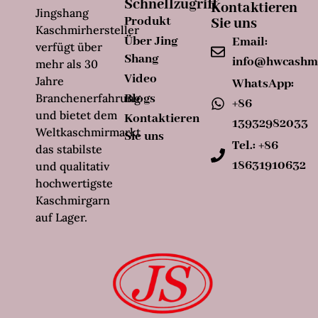
Schnellzugriff
Kontaktieren
Jingshang
Produkt
Sie uns
Kaschmirhersteller
Über Jing
Email:
verfügt über
Shang
info@hwcashm
mehr als 30
Video
Jahre
WhatsApp:
Branchenerfahrung
Blogs
+86
und bietet dem
Kontaktieren
13932982033
Weltkaschmirmarkt
Sie uns
Tel.: +86
das stabilste
18631910632
und qualitativ
hochwertigste
Kaschmirgarn
auf Lager.