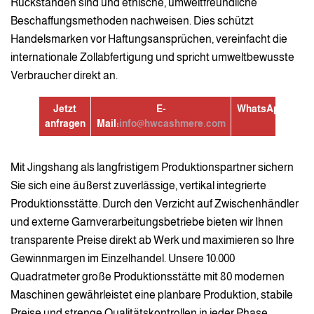
Rückständen sind und ethische, umweltfreundliche
Beschaffungsmethoden nachweisen. Dies schützt
Handelsmarken vor Haftungsansprüchen, vereinfacht die
internationale Zollabfertigung und spricht umweltbewusste
Verbraucher direkt an.
Jetzt
E-
WhatsApp:
+8613
anfragen
Mail:
info@hwcashmere.com
Mit Jingshang als langfristigem Produktionspartner sichern
Sie sich eine äußerst zuverlässige, vertikal integrierte
Produktionsstätte. Durch den Verzicht auf Zwischenhändler
und externe Garnverarbeitungsbetriebe bieten wir Ihnen
transparente Preise direkt ab Werk und maximieren so Ihre
Gewinnmargen im Einzelhandel. Unsere 10.000
Quadratmeter große Produktionsstätte mit 80 modernen
Maschinen gewährleistet eine planbare Produktion, stabile
Preise und strenge Qualitätskontrollen in jeder Phase.