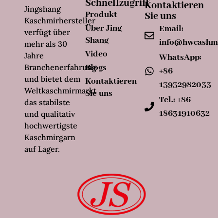
Schnellzugriff
Kontaktieren
Jingshang
Produkt
Sie uns
Kaschmirhersteller
Über Jing
Email:
verfügt über
Shang
info@hwcashm
mehr als 30
Video
Jahre
WhatsApp:
Branchenerfahrung
Blogs
+86
und bietet dem
Kontaktieren
13932982033
Weltkaschmirmarkt
Sie uns
Tel.: +86
das stabilste
18631910632
und qualitativ
hochwertigste
Kaschmirgarn
auf Lager.