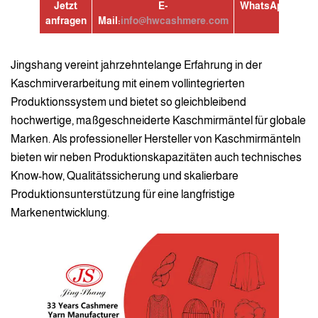
Jetzt
E-
WhatsApp:
+8613
anfragen
Mail:
info@hwcashmere.com
Jingshang vereint jahrzehntelange Erfahrung in der
Kaschmirverarbeitung mit einem vollintegrierten
Produktionssystem und bietet so gleichbleibend
hochwertige, maßgeschneiderte Kaschmirmäntel für globale
Marken. Als professioneller Hersteller von Kaschmirmänteln
bieten wir neben Produktionskapazitäten auch technisches
Know-how, Qualitätssicherung und skalierbare
Produktionsunterstützung für eine langfristige
Markenentwicklung.