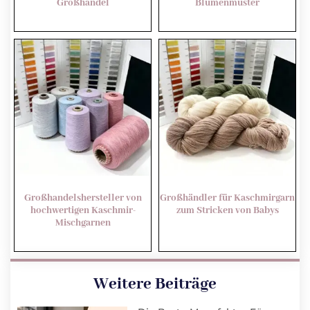
Großhandel
Blumenmuster
Großhandelshersteller von
Großhändler für Kaschmirgarn
hochwertigen Kaschmir-
zum Stricken von Babys
Mischgarnen
Weitere Beiträge