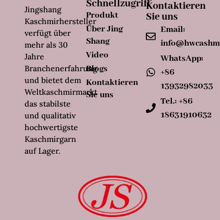
Schnellzugriff
Kontaktieren
Jingshang
Produkt
Sie uns
Kaschmirhersteller
Über Jing
Email:
verfügt über
Shang
info@hwcashm
mehr als 30
Video
Jahre
WhatsApp:
Branchenerfahrung
Blogs
+86
und bietet dem
Kontaktieren
13932982033
Weltkaschmirmarkt
Sie uns
Tel.: +86
das stabilste
18631910632
und qualitativ
hochwertigste
Kaschmirgarn
auf Lager.