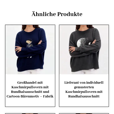
Ähnliche Produkte
Großhandel mit
Lieferant von individuell
Kaschmirpullovern mit
gemusterten
Rundhalsausschnitt und
Kaschmirpullovern mit
Cartoon-Bärenmotiv – Fabrik
Rundhalsausschnitt