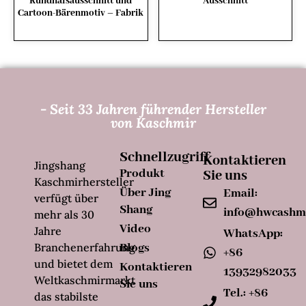
Rundhalsausschnitt und
Ausschnitt
Cartoon-Bärenmotiv – Fabrik
- Seit 33 Jahren führender Hersteller
von Kaschmir
Schnellzugriff
Kontaktieren
Jingshang
Produkt
Sie uns
Kaschmirhersteller
Über Jing
Email:
verfügt über
Shang
info@hwcashm
mehr als 30
Video
Jahre
WhatsApp:
Branchenerfahrung
Blogs
+86
und bietet dem
Kontaktieren
13932982033
Weltkaschmirmarkt
Sie uns
Tel.: +86
das stabilste