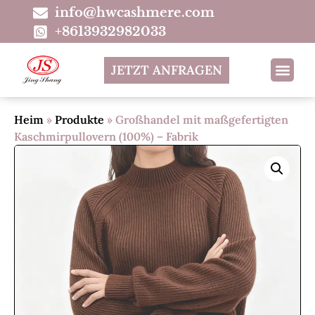
info@hwcashmere.com
+8613932982033
JETZT ANFRAGEN
Heim
»
Produkte
»
Großhandel mit maßgefertigten
Kaschmirpullovern (100%) – Fabrik