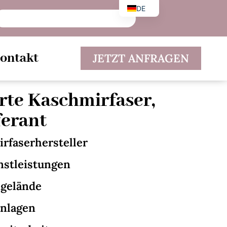
DE
EN
ES
ontakt
JETZT ANFRAGEN
rte Kaschmirfaser,
ferant
rfaserhersteller
tleistungen
kgelände
anlagen