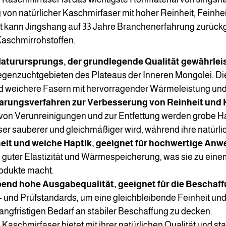
g von natürlicher Kaschmirfaser mit hoher Reinheit, Feinhei
t kann Jingshang auf 33 Jahre Branchenerfahrung zurückg
aschmirrohstoffen.
turursprungs, der grundlegende Qualität gewährleis
genzuchtgebieten des Plateaus der Inneren Mongolei. Die 
nd weichere Fasern mit hervorragender Wärmeleistung u
rungsverfahren zur Verbesserung von Reinheit und 
von Verunreinigungen und zur Entfettung werden grobe Haa
r sauberer und gleichmäßiger wird, während ihre natürlich
eit und weiche Haptik, geeignet für hochwertige An
 guter Elastizität und Wärmespeicherung, was sie zu eine
odukte macht.
bend hohe Ausgabequalität, geeignet für die Beschaf
- und Prüfstandards, um eine gleichbleibende Feinheit un
angfristigen Bedarf an stabiler Beschaffung zu decken.
Kaschmirfaser bietet mit ihrer natürlichen Qualität und st