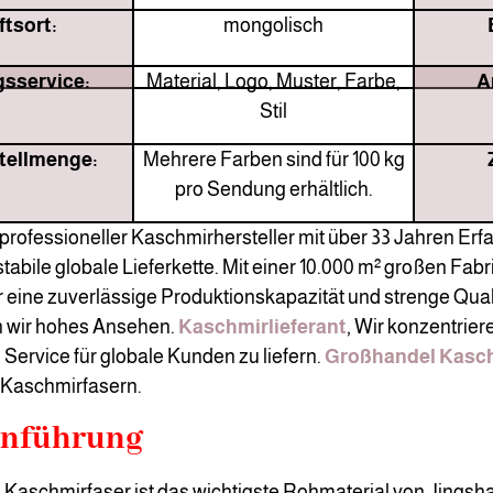
tsort:
mongolisch
sservice:
Material, Logo, Muster, Farbe,
A
Stil
tellmenge:
Mehrere Farben sind für 100 kg
pro Sendung erhältlich.
 professioneller Kaschmirhersteller mit über 33 Jahren Erfa
tabile globale Lieferkette. Mit einer 10.000 m² großen Fabr
 eine zuverlässige Produktionskapazität und strenge Qual
n wir hohes Ansehen.
Kaschmirlieferant
, Wir konzentrier
Service für globale Kunden zu liefern.
Großhandel Kasc
 Kaschmirfasern.
inführung
 Kaschmirfaser ist das wichtigste Rohmaterial von Jings