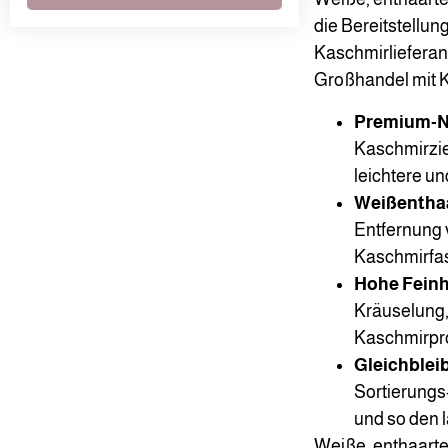
die Bereitstellun
Kaschmirlieferan
Großhandel mit K
Premium-Na
Kaschmirzie
leichtere u
Weißenthaa
Entfernung 
Kaschmirfase
Hohe Feinh
Kräuselung,
Kaschmirpr
Gleichblei
Sortierungs
und so den l
Weiße, enthaarte 