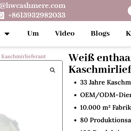
o@hwcashmere.com
+8613932982033
Um
Video
Blogs
K
Weiß enthaa
 Kaschmirlieferant
Kaschmirlie
33 Jahre Kaschmi
OEM/ODM-Diens
10.000 m² Fabri
80 Produktions