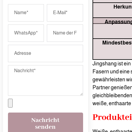
Herkunf
Anpassung
Mindestbes
Jingshang ist ein
Fasern und eine s
gewährleisten wir
Partner genieße
gleichbleibenden 
weiße, enthaarte
Produkte
Nachricht
senden
Weiße, enthaarte