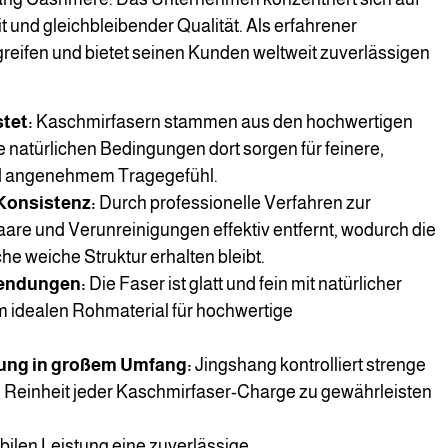
t und gleichbleibender Qualität. Als erfahrener
reifen und bietet seinen Kunden weltweit zuverlässigen
tet:
Kaschmirfasern stammen aus den hochwertigen
natürlichen Bedingungen dort sorgen für feinere,
nd angenehmem Tragegefühl.
Konsistenz:
Durch professionelle Verfahren zur
re und Verunreinigungen effektiv entfernt, wodurch die
e weiche Struktur erhalten bleibt.
wendungen:
Die Faser ist glatt und fein mit natürlicher
m idealen Rohmaterial für hochwertige
fung in großem Umfang:
Jingshang kontrolliert strenge
d Reinheit jeder Kaschmirfaser-Charge zu gewährleisten
abilen Leistung eine zuverlässige