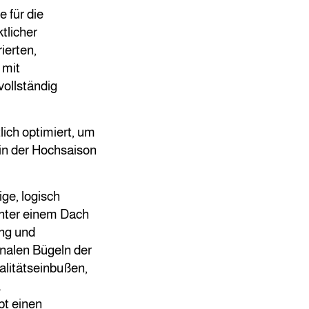
 für die
tlicher
ierten,
 mit
vollständig
ich optimiert, um
in der Hochsaison
ge, logisch
unter einem Dach
ung und
nalen Bügeln der
alitätseinbußen,
.
bt einen