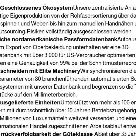
² Geschlossenes Ökosystem
Unsere zentralisierte Anla
tige Eigenproduktion von der Rohfasersortierung über d
pinnen und Weben bis hin zum manuellen Handnähen u
tsourcing-Risiken vollständig ausgeschlossen werden.
che nordamerikanische Passformdatenbank
Aufbaue
im Export von Oberbekleidung unterhalten wir eine 3D-
tenbank mit über 3.000 für US-Verbraucher optimierten
hen eine Genauigkeit von 99% bei der Schnittmusterrepro
sschneiden mit Elite Machinery
Wir synchronisieren di
parameter von 80 branchenführenden automatisierten S
ystemen mit unserer Datenbank und begrenzen so die 
tücke auf den Millimeterbereich.
ausgelieferte Einheiten
Unterstützt von mehr als 100 e
n mit durchschnittlich über 10 Jahren Betriebszugehörigk
 Millionen von Luxusmänteln weltweit versendet und eine
ernationalen Handel zugeschnittenen Arbeitsablauf entwi
rrückverfolgbarkeit der Güteklasse A
Seit über 33 Jah