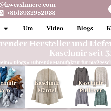
o@hwcashmere.com
+8613932982033
Um
Video
Blogs
K
render Hersteller und Lief
Kaschmir seit 3
Heim
»
Blogs
»
Führende Manufaktur für maßgesch
schmir
Kaschmir
Kaschmir
Garn
Mäntel
Pullover