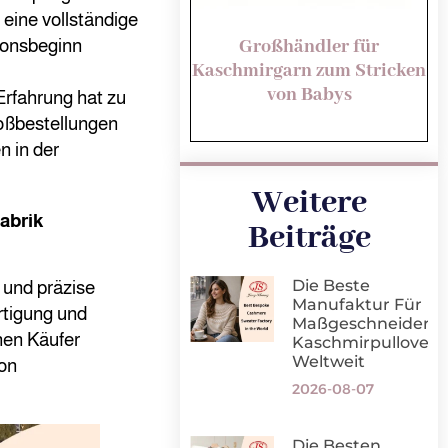
 eine vollständige
ionsbeginn
Großhändler für
Kaschmirgarn zum Stricken
von Babys
Erfahrung hat zu
oßbestellungen
n in der
Weitere
abrik
Beiträge
Die Beste
t und präzise
Manufaktur Für
rtigung und
Maßgeschneiderte
nen Käufer
Kaschmirpullover
Weltweit
on
2026-08-07
Die Besten