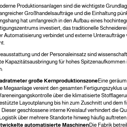
oderne Produktionsanlagen sind die wichtigste Grundlage
ngreicher Großhandelsaufträge und die Einhaltung pünk
ingshang hat umfangreich in den Aufbau eines hochintegr
rtigungszentrums investiert, das traditionelle Schneiderei
r Automatisierung verbindet und externe Unteraufträge 
ht.
ausstattung und der Personaleinsatz sind wissenschaftl
ste Kapazitätsausbringung für hohes Spitzenaufkommen 
n:
adratmeter große Kernproduktionszone
Eine geräumi
rte Megaanlage vereint den gesamten Fertigungszyklus 
areneingangskontrolle über die klimatisierte Stofflager
stützte Layoutplanung bis hin zum Zuschnitt und dem fi
 Dieser geschlossene interne Kreislauf verhindert die Qu
 Logistik über mehrere Standorte hinweg häufig auftreten
twickelte automatisierte Maschinen
Die Fabrik betrei