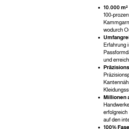
10.000 m
100-prozen
Kammgarns
wodurch Ou
Umfangrei
Erfahrung 
Passformda
und erreic
Präzision
Präzisions
Kantennähs
Kleidungss
Millionen 
Handwerker
erfolgreich
auf den int
100% Fase