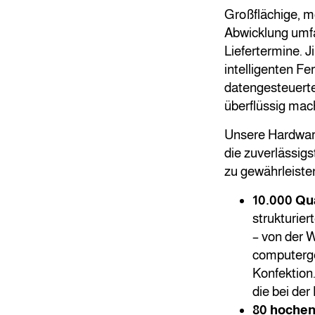
Großflächige, m
Abwicklung umfa
Liefertermine. J
intelligenten Fe
datengesteuerte
überflüssig mac
Unsere Hardware
die zuverlässig
zu gewährleiste
10.000 Qu
strukturie
– von der W
computerge
Konfektion.
die bei der
80 hochen