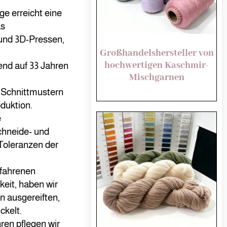
ge erreicht eine
as
nd 3D-Pressen,
Großhandelshersteller von
hochwertigen Kaschmir-
nd auf 33 Jahren
Mischgarnen
 Schnittmustern
duktion.
e
chneide- und
Toleranzen der
rfahrenen
eit, haben wir
n ausgereiften,
ckelt.
ren pflegen wir