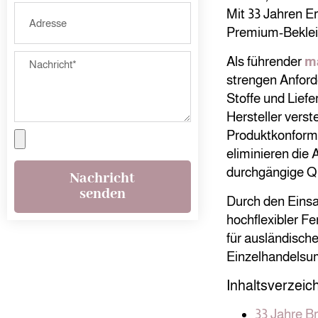
Mit 33 Jahren Er
Premium-Bekleid
Als führender
m
strengen Anford
Stoffe und Liefe
Hersteller vers
Produktkonformit
eliminieren die 
durchgängige Qua
Nachricht
senden
Durch den Einsat
hochflexibler F
für ausländische
Einzelhandelsumf
Inhaltsverzeic
33 Jahre 