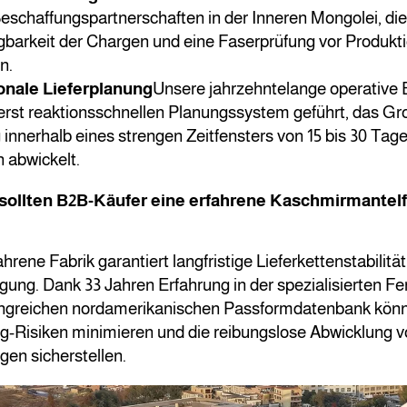
eschaffungspartnerschaften in der Inneren Mongolei, die
gbarkeit der Chargen und eine Faserprüfung vor Produkt
n.
onale Lieferplanung
Unsere jahrzehntelange operative 
rst reaktionsschnellen Planungssystem geführt, das Gr
 innerhalb eines strengen Zeitfensters von 15 bis 30 Tage
 abwickelt.
sollten B2B-Käufer eine erfahrene Kaschmirmantelf
hrene Fabrik garantiert langfristige Lieferkettenstabilitä
ung. Dank 33 Jahren Erfahrung in der spezialisierten Fe
ngreichen nordamerikanischen Passformdatenbank kön
g-Risiken minimieren und die reibungslose Abwicklung v
gen sicherstellen.