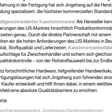
fahrung in der Fertigung hat sich Jingshang auf die Hers
ung spezialisiert, die höchsten kommerziellen Standards
aßgeschneiderter Kaschmirmantel
Als Hersteller ken
erungen des US-Marktes hinsichtlich Produktkonformität
rzeiten genau. Durch die direkte Partnerschaft mit eine
tehen wir die hohen Anforderungen des US-Marktes in Be
ät, Stoffqualität und Lieferzeiten.
Kaschmirmantelfabr
Aufschläge für Zwischenhändler und sichern sich gleichzei
litätskontrolle – von der Rohstoffauswahl bis zur Endli
z fortschrittlicher Hardware, tiefgreifender Handwerksk
ertigungslösungen hat sich Jingshang zum führenden stra
 Käufer entwickelt und hilft Ihnen dabei, in einem wettb
eld eine absolute Qualitätsbarriere zu errichten.
hnis
Branchenengagement: Jingshangs Kernkompetenzen