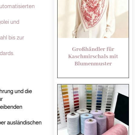
utomatisierten
olei und
hl bis zur
Großhändler für
dards.
Kaschmirschals mit
Blumenmuster
hrung und die
ur
bleibenden
ber ausländischen