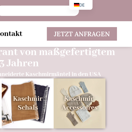
DE
EN
ES
ontakt
JETZT ANFRAGEN
erant von maßgefertigtem
3 Jahren
neiderte Kaschmirmäntel in den USA
Kaschmir
Kaschmir-
Schals
Accessoires