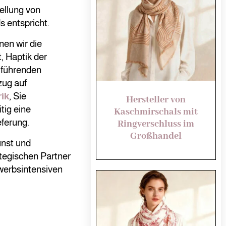
tellung von
 entspricht.
nen wir die
, Haptik der
m führenden
zug auf
ik
, Sie
Hersteller von
tig eine
Kaschmirschals mit
eferung.
Ringverschluss im
Großhandel
unst und
tegischen Partner
ewerbsintensiven