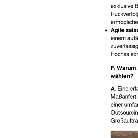
exklusive B
Rückverfol
ermögliche
Agile sais
einem äuße
zuverlässig
Hochsaison
F: Warum 
wählen?
A:
Eine erfa
Maßanfertig
einer umfa
Outsourcin
Großaufträ