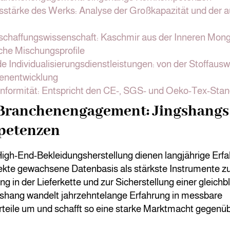
sstärke des Werks: Analyse der Großkapazität und der a
schaffungswissenschaft: Kaschmir aus der Inneren Mong
liche Mischungsprofile
Individualisierungsdienstleistungen: von der Stoffauswa
enentwicklung
nformität: Entspricht den CE-, SGS- und Oeko-Tex-Stan
 Branchenengagement: Jingshangs
petenzen
High-End-Bekleidungsherstellung dienen langjährige Erfa
ekte gewachsene Datenbasis als stärkste Instrumente z
g in der Lieferkette und zur Sicherstellung einer gleich
gshang wandelt jahrzehntelange Erfahrung in messbare
eile um und schafft so eine starke Marktmacht gegenü