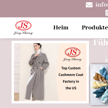
inf
Heim
Produkte
Füh
Ka