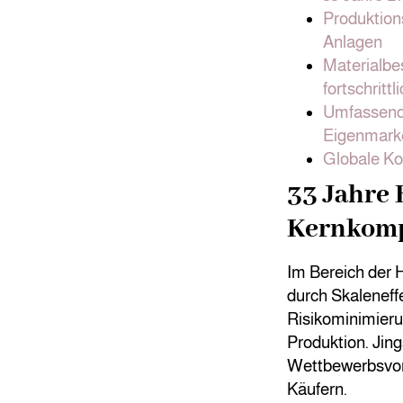
Produktion
Anlagen
Materialbe
fortschritt
Umfassende 
Eigenmark
Globale Ko
33 Jahre
Kernkom
Im Bereich der 
durch Skaleneff
Risikominimierun
Produktion. Jin
Wettbewerbsvort
Käufern.