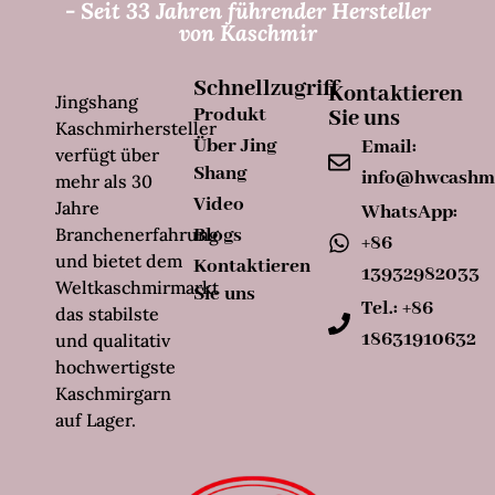
- Seit 33 Jahren führender Hersteller
von Kaschmir
Schnellzugriff
Kontaktieren
Jingshang
Produkt
Sie uns
Kaschmirhersteller
Über Jing
Email:
verfügt über
Shang
info@hwcashm
mehr als 30
Video
Jahre
WhatsApp:
Branchenerfahrung
Blogs
+86
und bietet dem
Kontaktieren
13932982033
Weltkaschmirmarkt
Sie uns
Tel.: +86
das stabilste
18631910632
und qualitativ
hochwertigste
Kaschmirgarn
auf Lager.