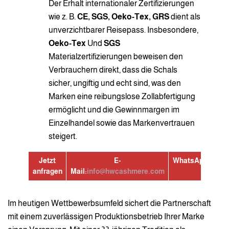
Der Erhalt internationaler Zertifizierungen
wie z. B.
CE, SGS, Oeko-Tex, GRS
dient als
unverzichtbarer Reisepass. Insbesondere,
Oeko-Tex
Und
SGS
Materialzertifizierungen beweisen den
Verbrauchern direkt, dass die Schals
sicher, ungiftig und echt sind, was den
Marken eine reibungslose Zollabfertigung
ermöglicht und die Gewinnmargen im
Einzelhandel sowie das Markenvertrauen
steigert.
Jetzt
E-
WhatsApp:
+8613
anfragen
Mail:
info@hwcashmere.com
Im heutigen Wettbewerbsumfeld sichert die Partnerschaft
mit einem zuverlässigen Produktionsbetrieb Ihrer Marke