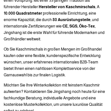
einen Vorsprung. Mit einer 33-jährigen Tradition als
führender Hersteller
Hersteller von Kaschmirschals
, A
10.000 Quadratmeter
professionelle Einrichtung, eine
enorme Kapazität, die durch
80 Ausrüstungsteile
, und
internationale Zertifizierungen wie
CE, SGS, Öko-Tex
,
Jingshang ist die erste Wahl für führende Modemarken und
Großhändler weltweit.
Ob Sie Kaschmirschals in großen Mengen im Großhandel
kaufen oder eine flexible, kundenspezifische Entwicklung
wünschen, unser erfahrenes internationales B2B-Team
bietet Ihnen einen nahtlosen Komplettservice von der
Garnauswahl bis zur finalen Logistik.
Möchten Sie Ihre Winterkollektion mit feinstem Kaschmir
aufwerten? Kontaktieren Sie Jingshang noch heute für eine
fachkundige Beratung, individuelle Angebote und eine
kostenlose Musterkollektion, um unsere luxuriöse Qualität
selbst zu erleben!