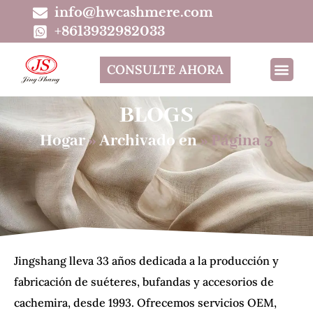
info@hwcashmere.com
+8613932982033
CONSULTE AHORA
BLOGS
Hogar
»
Archivado en
»
Página 3
Jingshang lleva 33 años dedicada a la producción y
fabricación de suéteres, bufandas y accesorios de
cachemira, desde 1993. Ofrecemos servicios OEM,