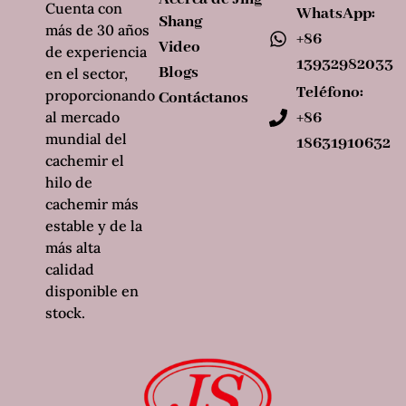
Cuenta con
WhatsApp:
Shang
más de 30 años
+86
Video
de experiencia
13932982033
Blogs
en el sector,
Teléfono:
proporcionando
Contáctanos
al mercado
+86
mundial del
18631910632
cachemir el
hilo de
cachemir más
estable y de la
más alta
calidad
disponible en
stock.