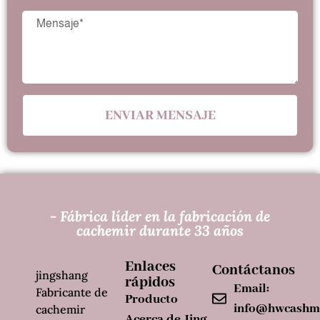
ENVIAR MENSAJE
- Fábrica líder en la fabricación de
cachemir durante 33 años
Enlaces
Contáctanos
jingshang
rápidos
Email:
Fabricante de
Producto
info@hwcashm
cachemir
Acerca de Jing