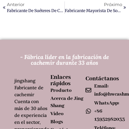
Anterior
Próximo
Fabricante De Suéteres De Cachemir A Medida De Primera Calidad
Fabricante Mayorista De Sombreros De Cachemir De Primera Calidad
- Fábrica líder en la fabricación de
cachemir durante 33 años
Enlaces
Contáctanos
jingshang
rápidos
Email:
Fabricante de
Producto
info@hwcashm
cachemir
Acerca de Jing
Cuenta con
WhatsApp:
Shang
más de 30 años
+86
Video
de experiencia
13932982033
Blogs
en el sector,
Teléfono: