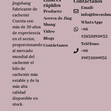
Enlaces
Contáctanos
jingshang
rápidos
Email:
Fabricante de
Producto
info@hwcashm
cachemir
Acerca de Jing
Cuenta con
WhatsApp:
Shang
más de 30 años
+86
Video
de experiencia
13932982033
Blogs
en el sector,
Teléfono:
proporcionando
Contáctanos
al mercado
+86
mundial del
18631910632
cachemir el
hilo de
cachemir más
estable y de la
más alta
calidad
disponible en
stock.