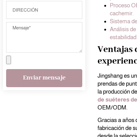
Proceso OE
cachemir.
Sistema de 
Análisis de
estabilidad
Ventajas 
experienc
Jingshang es una
Enviar mensaje
prendas de punt
la producción de
de suéteres d
OEM/ODM.
Gracias a años d
fabricación de s
desde la selecci