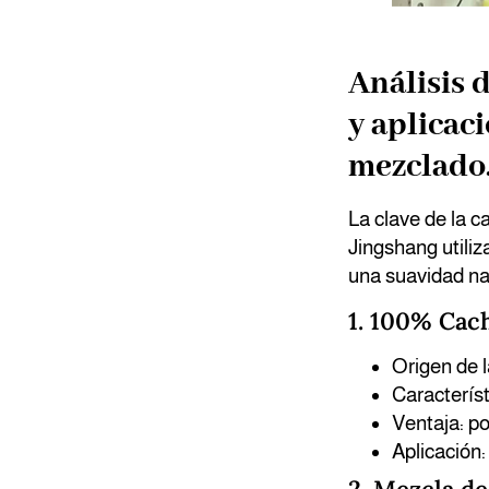
Análisis 
y aplicac
mezclado
La clave de la c
Jingshang utiliz
una suavidad nat
1. 100% Cac
Origen de l
Característi
Ventaja: p
Aplicación: