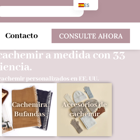
ES
EN
DE
Contacto
CONSULTE AHORA
 cachemir a medida con 33
iencia.
 cachemir personalizados en EE. UU.
Cachemira
Accesorios de
Bufandas
cachemir