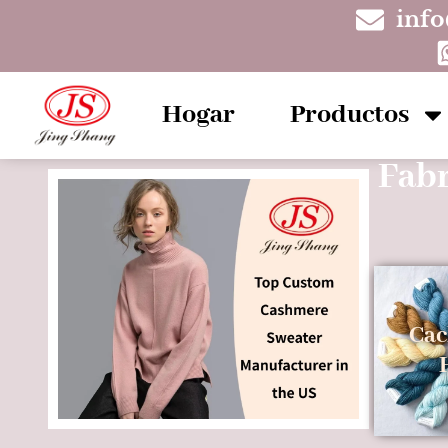
inf
Hogar
Productos
Fabr
Cac