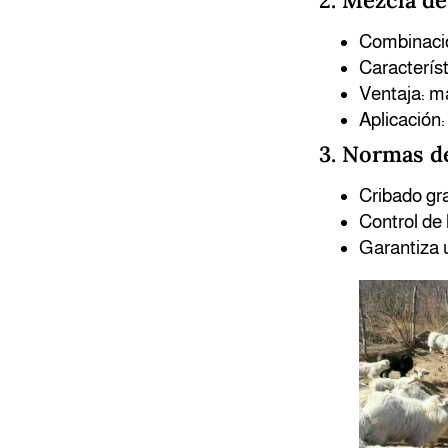
2. Mezcla d
Combinacio
Característ
Ventaja: m
Aplicación:
3. Normas d
Cribado gr
Control de l
Garantiza u