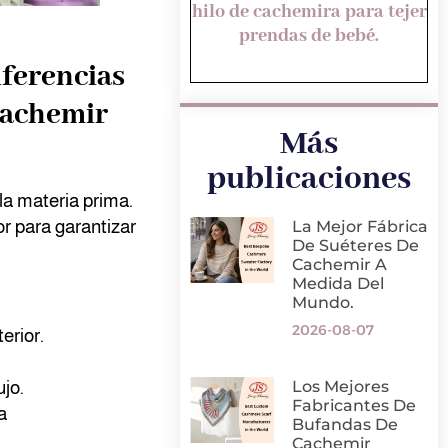
hilo de cachemira para tejer
prendas de bebé.
iferencias
 cachemir
Más
publicaciones
la materia prima.
or para garantizar
La Mejor Fábrica
De Suéteres De
Cachemir A
Medida Del
Mundo.
2026-08-07
erior.
Los Mejores
jo.
Fabricantes De
a
Bufandas De
Cachemir