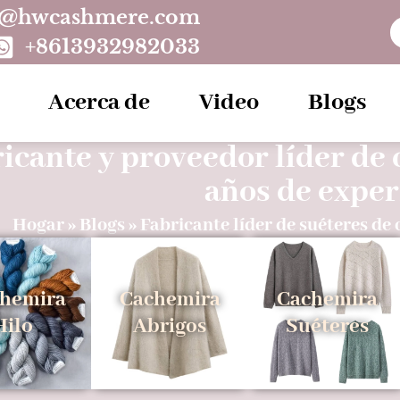
o@hwcashmere.com
+8613932982033
Acerca de
Video
Blogs
icante y proveedor líder de
años de exper
Hogar
»
Blogs
»
Fabricante líder de suéteres de
hemira
Cachemira
Cachemira
Hilo
Abrigos
Suéteres