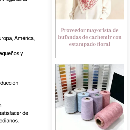
Proveedor mayorista de
bufandas de cachemir con
uropa, América,
estampado floral
pequeños y
oducción
n
atisfacer de
edianos.