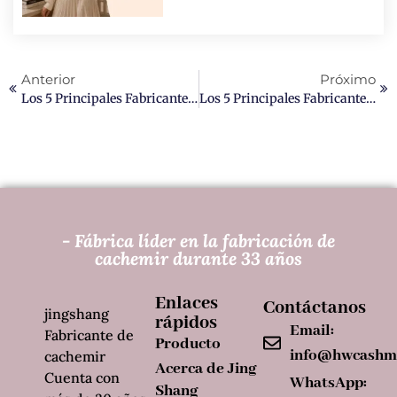
Anterior
Próximo
Los 5 Principales Fabricantes De Bufandas De Cachemira Personalizadas En China.
Los 5 Principales Fabricantes De Abrigos De Cachemir A Medida En EE. UU.
- Fábrica líder en la fabricación de
cachemir durante 33 años
Enlaces
Contáctanos
jingshang
rápidos
Email:
Fabricante de
Producto
info@hwcashm
cachemir
Acerca de Jing
Cuenta con
WhatsApp:
Shang