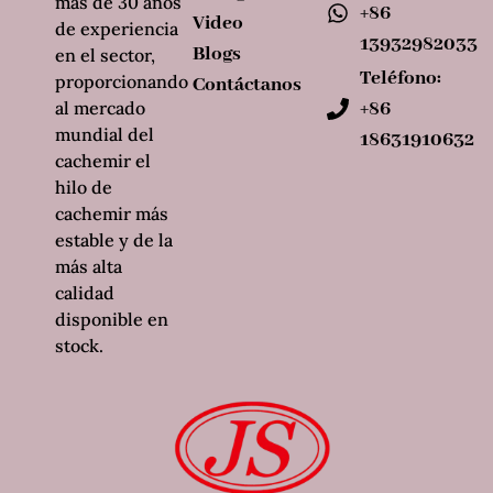
más de 30 años
+86
Video
de experiencia
13932982033
Blogs
en el sector,
Teléfono:
proporcionando
Contáctanos
al mercado
+86
mundial del
18631910632
cachemir el
hilo de
cachemir más
estable y de la
más alta
calidad
disponible en
stock.