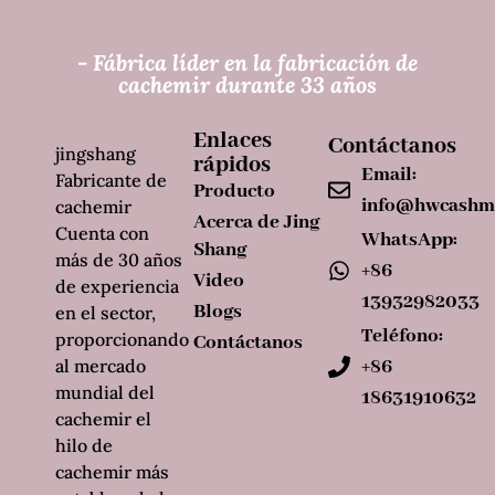
- Fábrica líder en la fabricación de
cachemir durante 33 años
Enlaces
Contáctanos
jingshang
rápidos
Email:
Fabricante de
Producto
info@hwcashm
cachemir
Acerca de Jing
Cuenta con
WhatsApp:
Shang
más de 30 años
+86
Video
de experiencia
13932982033
Blogs
en el sector,
Teléfono:
proporcionando
Contáctanos
al mercado
+86
mundial del
18631910632
cachemir el
hilo de
cachemir más