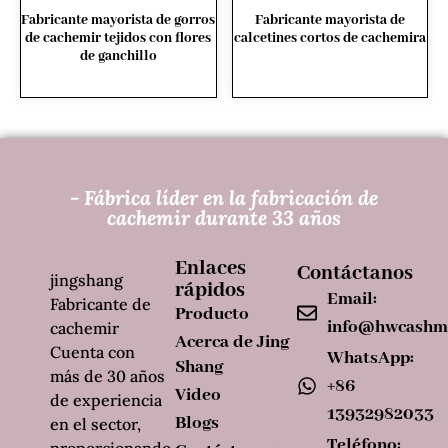
Fabricante mayorista de gorros
Fabricante mayorista de
de cachemir tejidos con flores
calcetines cortos de cachemira
de ganchillo
- Fábrica líder en la fabricación de
cachemir durante 33 años
Enlaces
Contáctanos
jingshang
rápidos
Email:
Fabricante de
Producto
info@hwcashm
cachemir
Acerca de Jing
Cuenta con
WhatsApp:
Shang
más de 30 años
+86
Video
de experiencia
13932982033
Blogs
en el sector,
Teléfono:
proporcionando