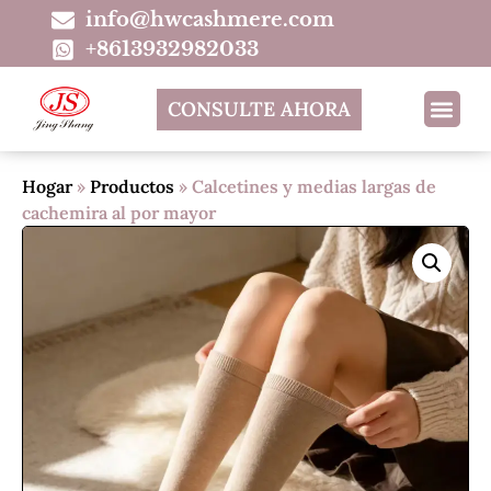
info@hwcashmere.com
+8613932982033
CONSULTE AHORA
Hogar
»
Productos
»
Calcetines y medias largas de
cachemira al por mayor