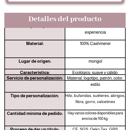
Detalles del producto
Jingshang:
Fabricante con 33 años de
experiencia
Material:
100% Cashmerer
Lugar de origen:
mongol
Característica:
Ecológico, suave y cálido.
Servicio de personalización:
Material, logotipo, patrón, color,
estilo
Tipo de personalización:
Hilo, bufandas, suéteres, abrigos,
fibra, gorro, calcetines
Cantidad mínima de pedido:
Hay varios colores disponibles para
envíos de 100 kg.
Proceso de dar un título:
CE, SGS, Oeko Tex, GRS