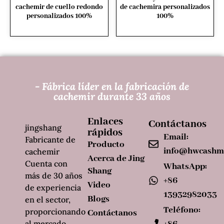
cachemir de cuello redondo
de cachemira personalizados
personalizados 100%
100%
- Fábrica líder en la fabricación de
cachemir durante 33 años
Enlaces
Contáctanos
jingshang
rápidos
Email:
Fabricante de
Producto
info@hwcashm
cachemir
Acerca de Jing
Cuenta con
WhatsApp:
Shang
más de 30 años
+86
Video
de experiencia
13932982033
Blogs
en el sector,
Teléfono:
proporcionando
Contáctanos
al mercado