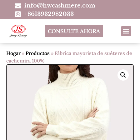
info@hwcashmere.com
+8613932982033
CONSULTE AHORA
Hogar
»
Productos
»
Fábrica mayorista de suéteres de
cachemira 100%