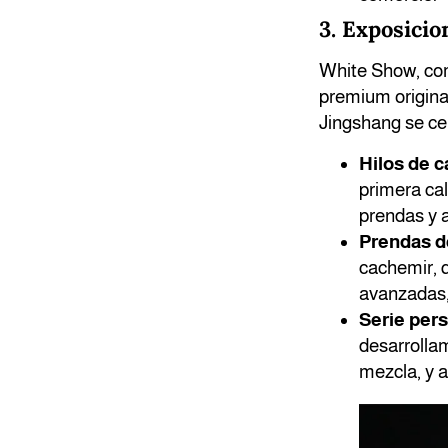
3. Exposicio
White Show, com
premium original
Jingshang se cen
Hilos de c
primera cal
prendas y 
Prendas d
cachemir, q
avanzadas, 
Serie per
desarrolla
mezcla, y a