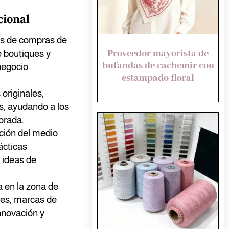
cional
es de compras de
Proveedor mayorista de
 boutiques y
bufandas de cachemir con
negocio
estampado floral
originales,
s, ayudando a los
orada.
cción del medio
ácticas
 ideas de
a en la zona de
tes, marcas de
nnovación y