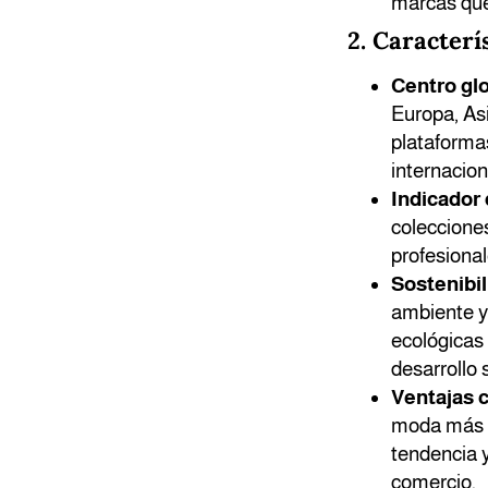
marcas que
2. Caracterí
Centro gl
Europa, As
plataforma
internacion
Indicador
colecciones
profesional
Sostenibil
ambiente y 
ecológicas
desarrollo 
Ventajas c
moda más c
tendencia y
comercio.