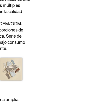
s múltiples
n la calidad
ón OEM/ODM:
oporciones de
ca. Serie de
 bajo consumo
nte.
una amplia