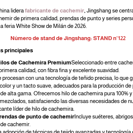
ina lidera
fabricante de cachemir
,
Jingshang se centra
hemir de primera calidad, prendas de punto y series per
la feria White Show de Milán de 2026.
Número de stand de Jingshang: STAND n'122
s principales
Hilos de Cachemira Premium
Seleccionado entre cache
 primera calidad, con fibra fina y excelente suavidad.
e procesan con una tecnología de teñido precisa, lo que g
 color y un tacto suave, adecuados para la producción de
 de alta gama. Ofrecemos hilo de cachemira pura 100% y v
mezclados, satisfaciendo las diversas necesidades de nu
ante líder de hilo de cachemira.
prendas de punto de cachemir
Incluye suéteres, abrigos
 de cachemir.
 adopción de técnicas de tejido avanzadas y tecnología d