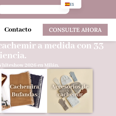
ES
EN
DE
Contacto
CONSULTE AHORA
 cachemir a medida con 33
iencia.
 Whiteshow 2026 en Milán.
Cachemira
Accesorios de
Bufandas
cachemir