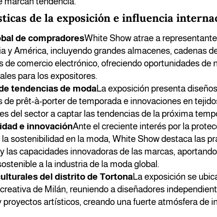
 marcan tendencia.
sticas de la exposición e influencia interna
obal de compradores
White Show atrae a representant
ia y América, incluyendo grandes almacenes, cadenas de
s de comercio electrónico, ofreciendo oportunidades de 
ales para los expositores.
 de tendencias de moda
La exposición presenta diseños 
 de prêt-à-porter de temporada e innovaciones en tejido
es del sector a captar las tendencias de la próxima temp
idad e innovación
Ante el creciente interés por la prote
la sostenibilidad en la moda, White Show destaca las pr
 y las capacidades innovadoras de las marcas, aportando
sostenible a la industria de la moda global.
ulturales del distrito de Tortona
La exposición se ubic
reativa de Milán, reuniendo a diseñadores independien
 proyectos artísticos, creando una fuerte atmósfera de i