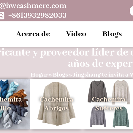
o@hwcashmere.com
+8613932982033
Acerca de
Video
Blogs
icante y proveedor líder de
años de exper
Hogar
»
Blogs
»
Jingshang te invita a
hemira
Cachemira
Cachemira
Hilo
Abrigos
Suéteres