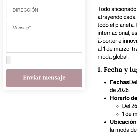
Todo aficionado
atrayendo cada 
todo el planeta
internacional, e
à-porter e innov
al 1 de marzo, t
moda global.
1. Fecha y l
Enviar mensaje
Fechas
Del
de 2026.
Horario de
Del 26
1 de m
Ubicación
la moda de 