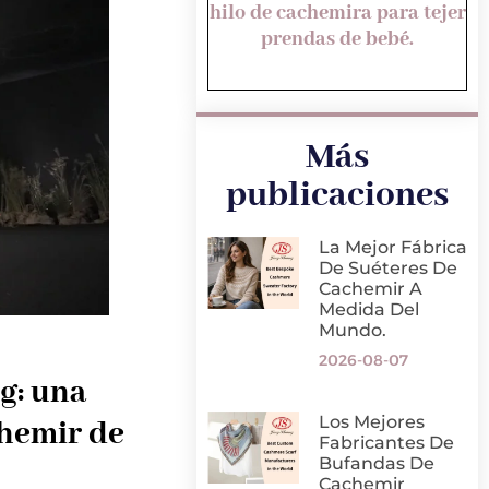
hilo de cachemira para tejer
prendas de bebé.
Más
publicaciones
La Mejor Fábrica
De Suéteres De
Cachemir A
Medida Del
Mundo.
2026-08-07
g: una
Los Mejores
chemir de
Fabricantes De
Bufandas De
Cachemir