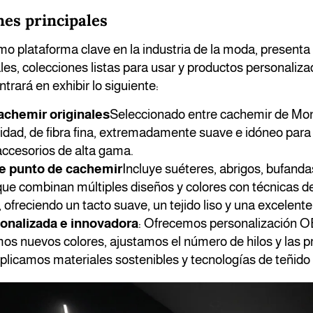
nes principales
o plataforma clave en la industria de la moda, presenta
es, colecciones listas para usar y productos personaliz
trará en exhibir lo siguiente:
achemir originales
Seleccionado entre cachemir de Mong
idad, de fibra fina, extremadamente suave e idóneo para
accesorios de alta gama.
e punto de cachemir
Incluye suéteres, abrigos, bufanda
ue combinan múltiples diseños y colores con técnicas de
ofreciendo un tacto suave, un tejido liso y una excelente
sonalizada e innovadora
: Ofrecemos personalización
mos nuevos colores, ajustamos el número de hilos y las p
plicamos materiales sostenibles y tecnologías de teñido