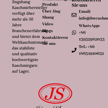
Kontaktieren
Jingshang
Produkt
Sie uns
Kaschmirhersteller
Über Jing
Email:
verfügt über
Shang
info@hwcashm
mehr als 30
Video
Jahre
WhatsApp:
Branchenerfahrung
Blogs
+86
und bietet dem
Kontaktieren
13932982033
Weltkaschmirmarkt
Sie uns
Tel.: +86
das stabilste
18631910632
und qualitativ
hochwertigste
Kaschmirgarn
auf Lager.