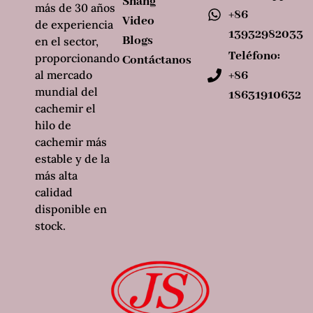
Shang
más de 30 años
+86
Video
de experiencia
13932982033
Blogs
en el sector,
Teléfono:
proporcionando
Contáctanos
al mercado
+86
mundial del
18631910632
cachemir el
hilo de
cachemir más
estable y de la
más alta
calidad
disponible en
stock.