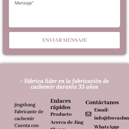
ENVIAR MENSAJE
- Fábrica líder en la fabricación de
cachemir durante 33 años
Enlaces
Contáctanos
jingshang
rápidos
Email:
Fabricante de
Producto
info@hwcashm
cachemir
Acerca de Jing
Cuenta con
WhatsApp: