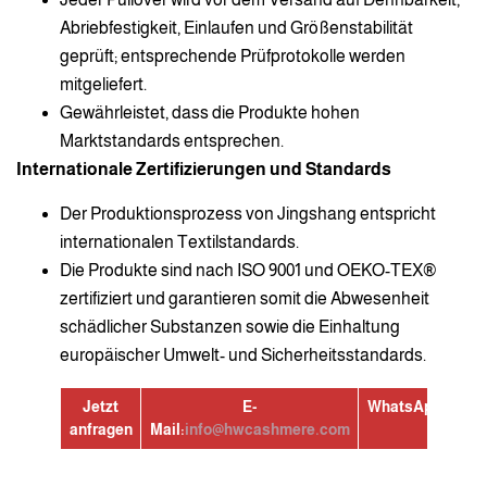
Abriebfestigkeit, Einlaufen und Größenstabilität
geprüft; entsprechende Prüfprotokolle werden
mitgeliefert.
Gewährleistet, dass die Produkte hohen
Marktstandards entsprechen.
Internationale Zertifizierungen und Standards
Der Produktionsprozess von Jingshang entspricht
internationalen Textilstandards.
Die Produkte sind nach ISO 9001 und OEKO-TEX®
zertifiziert und garantieren somit die Abwesenheit
schädlicher Substanzen sowie die Einhaltung
europäischer Umwelt- und Sicherheitsstandards.
Jetzt
E-
WhatsApp:
+8613
anfragen
Mail:
info@hwcashmere.com