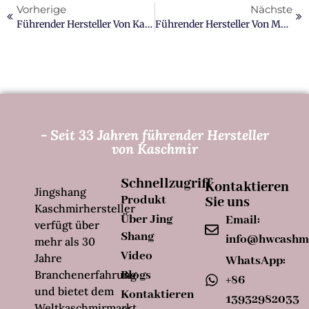
Vorherige
Nächste
Führender Hersteller Von Kaschmirschals In China
Führender Hersteller Von Maßgefertigten Kaschmirschals Im Jahr 2026
- Seit 33 Jahren führender Hersteller
von Kaschmir
Schnellzugriff
Kontaktieren
Jingshang
Produkt
Sie uns
Kaschmirhersteller
Über Jing
Email:
verfügt über
Shang
info@hwcashm
mehr als 30
Video
Jahre
WhatsApp:
Branchenerfahrung
Blogs
+86
und bietet dem
Kontaktieren
13932982033
Weltkaschmirmarkt