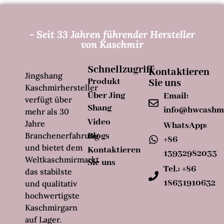
- Seit 33 Jahren führender Hersteller
von Kaschmir
Schnellzugriff
Kontaktieren
Jingshang
Produkt
Sie uns
Kaschmirhersteller
Über Jing
Email:
verfügt über
Shang
info@hwcashm
mehr als 30
Video
Jahre
WhatsApp:
Branchenerfahrung
Blogs
+86
und bietet dem
Kontaktieren
13932982033
Weltkaschmirmarkt
Sie uns
Tel.: +86
das stabilste
18631910632
und qualitativ
hochwertigste
Kaschmirgarn
auf Lager.