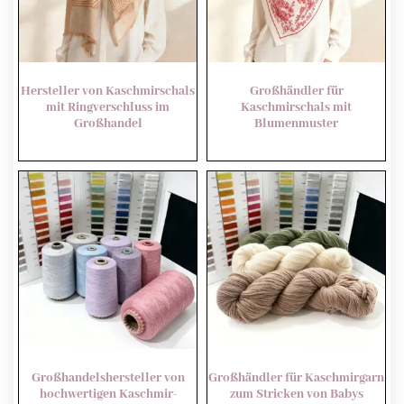
Hersteller von Kaschmirschals
Großhändler für
mit Ringverschluss im
Kaschmirschals mit
Großhandel
Blumenmuster
Großhandelshersteller von
Großhändler für Kaschmirgarn
hochwertigen Kaschmir-
zum Stricken von Babys