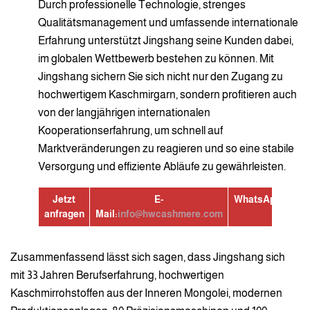
Durch professionelle Technologie, strenges
Qualitätsmanagement und umfassende internationale
Erfahrung unterstützt Jingshang seine Kunden dabei,
im globalen Wettbewerb bestehen zu können. Mit
Jingshang sichern Sie sich nicht nur den Zugang zu
hochwertigem Kaschmirgarn, sondern profitieren auch
von der langjährigen internationalen
Kooperationserfahrung, um schnell auf
Marktveränderungen zu reagieren und so eine stabile
Versorgung und effiziente Abläufe zu gewährleisten.
Jetzt
E-
WhatsApp:
+8613
anfragen
Mail:
info@hwcashmere.com
Zusammenfassend lässt sich sagen, dass Jingshang sich
mit 33 Jahren Berufserfahrung, hochwertigen
Kaschmirrohstoffen aus der Inneren Mongolei, modernen