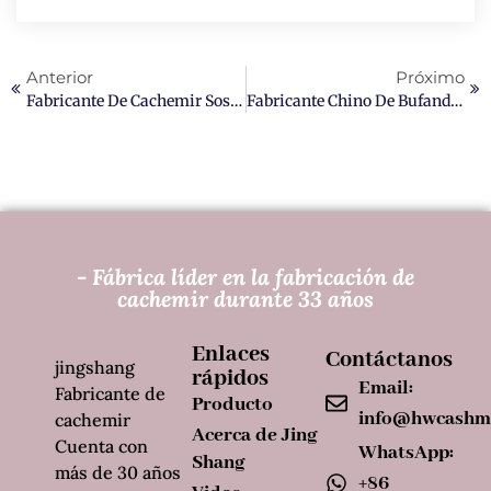
Anterior
Próximo
Fabricante De Cachemir Sostenible De Primera Categoría A Nivel Mundial
Fabricante Chino De Bufandas De Cachemira Personalizadas OEM Y ODM
- Fábrica líder en la fabricación de
cachemir durante 33 años
Enlaces
Contáctanos
jingshang
rápidos
Email:
Fabricante de
Producto
info@hwcashm
cachemir
Acerca de Jing
Cuenta con
WhatsApp:
Shang
más de 30 años
+86