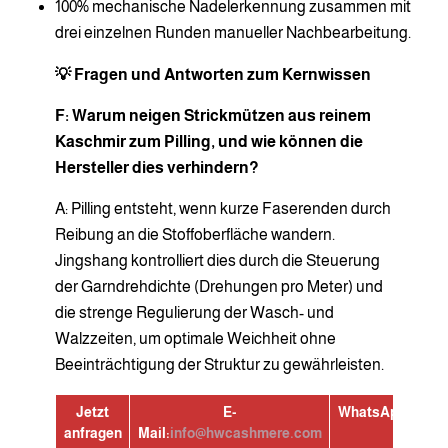
100% mechanische Nadelerkennung zusammen mit
drei einzelnen Runden manueller Nachbearbeitung.
💡 Fragen und Antworten zum Kernwissen
F: Warum neigen Strickmützen aus reinem
Kaschmir zum Pilling, und wie können die
Hersteller dies verhindern?
A: Pilling entsteht, wenn kurze Faserenden durch
Reibung an die Stoffoberfläche wandern.
Jingshang kontrolliert dies durch die Steuerung
der Garndrehdichte (Drehungen pro Meter) und
die strenge Regulierung der Wasch- und
Walzzeiten, um optimale Weichheit ohne
Beeinträchtigung der Struktur zu gewährleisten.
Jetzt
E-
WhatsApp:
+8613
anfragen
Mail:
info@hwcashmere.com