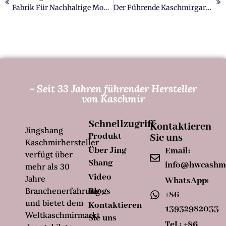
Fabrik Für Nachhaltige Mongolische Kaschmirmäntel
Der Führende Kaschmirgarnhersteller In Europa
- Seit 33 Jahren führender Hersteller
von Kaschmir
Schnellzugriff
Kontaktieren
Jingshang
Produkt
Sie uns
Kaschmirhersteller
Über Jing
Email:
verfügt über
Shang
info@hwcashm
mehr als 30
Video
Jahre
WhatsApp:
Branchenerfahrung
Blogs
+86
und bietet dem
Kontaktieren
13932982033
Weltkaschmirmarkt
Sie uns
Tel.: +86