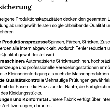
sicherung
seigene Produktionskapazitäten decken den gesamten 
ung ab und gewährleisten so gleichbleibende Qualität un
gehören:
te Produktionsprozesse
Spinnen, Färben, Stricken, Zus
rden alle intern abgewickelt, wodurch Fehler reduziert 
e Qualität gewährleistet wird.
smaschinen
: Automatisierte Strickmaschinen, hochpräz
rkzeuge und professionelle Veredelungsstationen ermö
uelle Kleinserienfertigung als auch die Massenproduktion.
e Qualitätskontrolle
Mehrstufige Prüfungen gewährlei
eit der Fasern, die Präzision der Nähte, die Farbgleichm
 des Kleidungsstücks.
rungen und Konformität
Unsere Fabrik verfügt über inte
Zertifizierungen, darunter: