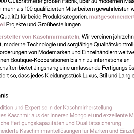
10.000 Quadratmeter großen Fabrik, über 80 modernen Ma
ehr als 100 qualifizierten Mitarbeitern gewährleisten w
Qualität für beide Produktkategorien.
maßgeschneider
el
Projekte und Großbestellungen.
rsteller von Kaschmirmänteln
, Wir vereinen jahrzeh
 moderne Technologie und sorgfältige Qualitätskontroll
orderungen von Modemarken und Einzelhändlern weltwei
inen Boutique-Kooperationen bis hin zu internationalen
haften bietet Jingshang eine umfassende Fertigungslös
ert so, dass jedes Kleidungsstück Luxus, Stil und Langle
hnis
dition und Expertise in der Kaschmirherstellung
es Kaschmir aus der Inneren Mongolei und exzellente Ma
liche Fertigungskapazitäten und Qualitätssicherung
iderte Kaschmirmantellösungen für Marken und Einzel