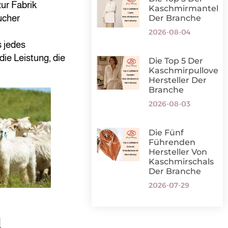
ur Fabrik
Kaschmirmantelher
ucher
Der Branche
2026-08-04
s jedes
die Leistung, die
Die Top 5 Der
Kaschmirpullover-
Hersteller Der
Branche
2026-08-03
Die Fünf
Führenden
Hersteller Von
Kaschmirschals
Der Branche
2026-07-29
d