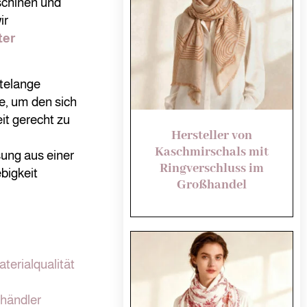
schinen und
ir
ter
ntelange
e, um den sich
t gerecht zu
Hersteller von
Kaschmirschals mit
ung aus einer
Ringverschluss im
bigkeit
Großhandel
terialqualität
händler