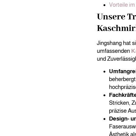
Vorteile i
Unsere Tr
Kaschmir
Jingshang hat s
umfassenden
K
und Zuverlässig
Umfangrei
beherbergt
hochpräzis
Fachkräft
Stricken, 
präzise Aus
Design- u
Faserauswa
Ästhetik al