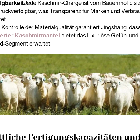
lgbarkeit
Jede Kaschmir-Charge ist vom Bauernhof bis z
g rückverfolgbar, was Transparenz für Marken und Verbra
et.
e Kontrolle der Materialqualität garantiert Jingshang, das
erter Kaschmirmantel
bietet das luxuriöse Gefühl und 
d-Segment erwartet.
ttliche Fertigungskapazitäten un