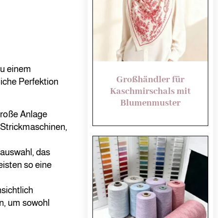
zu einem
Großhändler für
iche Perfektion
Kaschmirschals mit
Blumenmuster
roße Anlage
 Strickmaschinen,
fauswahl, das
isten so eine
sichtlich
n, um sowohl