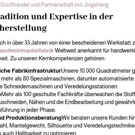
m Großhandel und Partnerschaft mit Jingshang
adition und Expertise in der
herstellung
ich in über 33 Jahren von einer bescheidenen Werkstatt 
aschmirmantelfabrik
Weltweit anerkannt für handwerkl
keit. Zu unseren Kernkompetenzen gehören:
che Fabrikinfrastruktur
Unsere 10.000 Quadratmeter g
 mehr als 80 Spezialmaschinen, darunter automatisierte
e Schneidemaschinen und Veredelungsstationen.
e
Mehr als 100 geschulte Fachkräfte überwachen die Stof
Zuschneiden, Nähen und die Endbearbeitung und gewährle
führung in jeder Phase.
nd Produktionsberatung
Wir beraten unsere Kunden hin
hl, Mantelgewicht, Silhouette und Veredelungstechnike
s auch Haltbarkeit zu optimieren.