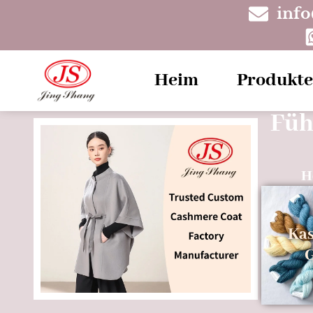
inf
Heim
Produkte
Füh
H
Ka