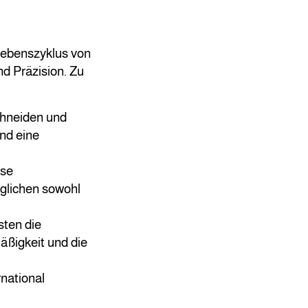
Lebenszyklus von
d Präzision. Zu
chneiden und
und eine
ise
glichen sowohl
sten die
äßigkeit und die
rnational