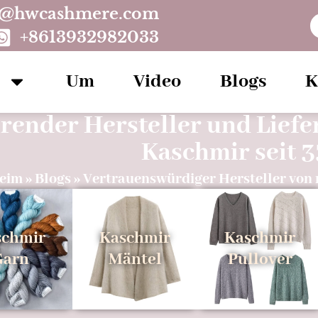
o@hwcashmere.com
+8613932982033
Um
Video
Blogs
K
render Hersteller und Lief
Kaschmir seit 3
eim
»
Blogs
»
Vertrauenswürdiger Hersteller vo
schmir
Kaschmir
Kaschmir
Garn
Mäntel
Pullover