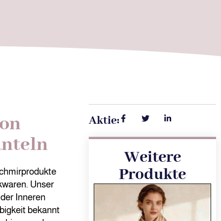
von
Aktie:
nteln
Weitere
Produkte
schmirprodukte
ckwaren. Unser
 der Inneren
bigkeit bekannt