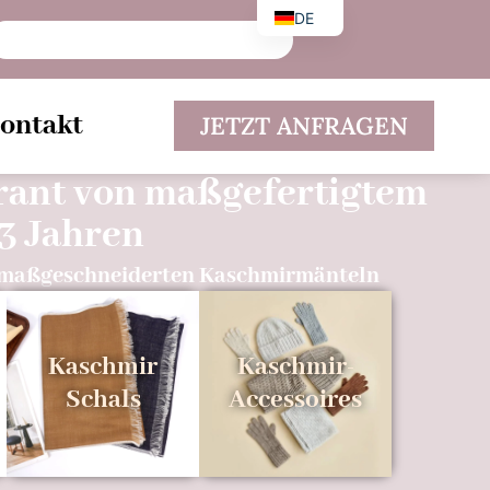
DE
EN
ES
ontakt
JETZT ANFRAGEN
erant von maßgefertigtem
3 Jahren
n maßgeschneiderten Kaschmirmänteln
Kaschmir
Kaschmir-
Schals
Accessoires