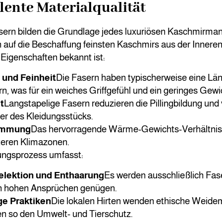
lente Materialqualität
ern bilden die Grundlage jedes luxuriösen Kaschmirman
h auf die Beschaffung feinsten Kaschmirs aus der Inneren
 Eigenschaften bekannt ist:
 und Feinheit
Die Fasern haben typischerweise eine Län
, was für ein weiches Griffgefühl und ein geringes Gewic
t
Langstapelige Fasern reduzieren die Pillingbildung und
r des Kleidungsstücks.
mmung
Das hervorragende Wärme-Gewichts-Verhältnis 
lteren Klimazonen.
ungsprozess umfasst:
elektion und Enthaarung
Es werden ausschließlich Fas
n hohen Ansprüchen genügen.
ge Praktiken
Die lokalen Hirten wenden ethische Weid
en so den Umwelt- und Tierschutz.