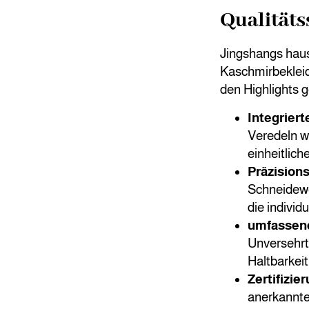
Qualitäts
Jingshangs hau
Kaschmirbekleid
den Highlights 
Integrier
Veredeln we
einheitlich
Präzision
Schneidewe
die individ
umfassend
Unversehrth
Haltbarkeit
Zertifizie
anerkannte 