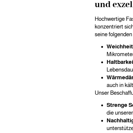
und exzel
Hochwertige Fas
konzentriert sic
seine folgenden
Weichheit
Mikrometern
Haltbarkei
Lebensdaue
Wärmedä
auch in kä
Unser Beschaff
Strenge S
die unsere
Nachhalti
unterstütz