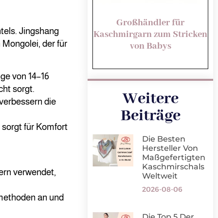
Großhändler für
tels. Jingshang
Kaschmirgarn zum Stricken
 Mongolei, der für
von Babys
ge von 14–16
ht sorgt.
Weitere
 verbessern die
Beiträge
sorgt für Komfort
Die Besten
Hersteller Von
Maßgefertigten
Kaschmirschals
ern verwendet,
Weltweit
2026-08-06
emethoden an und
Die Top 5 Der