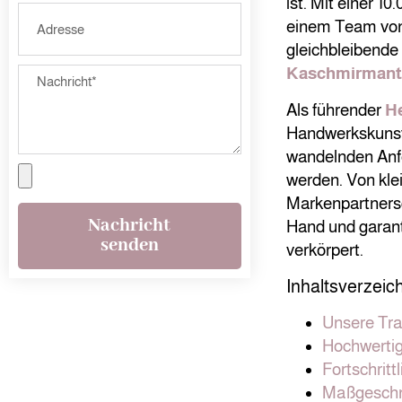
ist. Mit einer 
einem Team von m
gleichbleibende 
Kaschmirmant
Als führender
He
Handwerkskunst,
wandelnden Anf
werden. Von kle
Markenpartnersc
Nachricht
Hand und garanti
senden
verkörpert.
Inhaltsverzeic
Unsere Tra
Hochwertig
Fortschritt
Maßgeschne