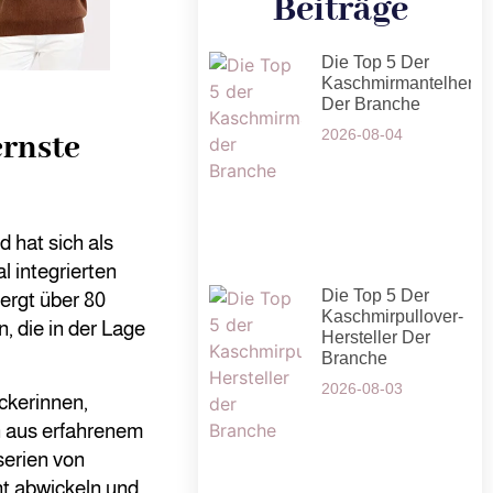
Beiträge
Die Top 5 Der
Kaschmirmantelherste
Der Branche
2026-08-04
ernste
 hat sich als
l integrierten
Die Top 5 Der
ergt über 80
Kaschmirpullover-
, die in der Lage
Hersteller Der
Branche
2026-08-03
ckerinnen,
n aus erfahrenem
erien von
nt abwickeln und