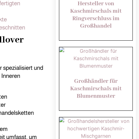
ertigten
Hersteller von
Kaschmirschals mit
Ringverschluss im
kte
Großhandel
eschnitten
llover
 spezialisiert und
 Inneren
Großhändler für
Kaschmirschals mit
Blumenmuster
ten
ter
lhandelsketten
erem
eit umfasst, um