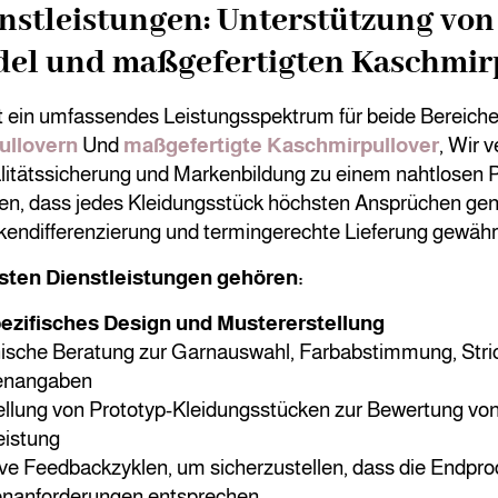
stleistungen: Unterstützung von
el und maßgefertigten Kaschmir
t ein umfassendes Leistungsspektrum für beide Bereiche
ullovern
Und
maßgefertigte Kaschmirpullover
, Wir 
litätssicherung und Markenbildung zu einem nahtlosen Pr
llen, dass jedes Kleidungsstück höchsten Ansprüchen ge
kendifferenzierung und termingerechte Lieferung gewährl
sten Dienstleistungen gehören:
zifisches Design und Mustererstellung
ische Beratung zur Garnauswahl, Farbabstimmung, Str
enangaben
ellung von Prototyp-Kleidungsstücken zur Bewertung von
eistung
ive Feedbackzyklen, um sicherzustellen, dass die Endpr
nanforderungen entsprechen.