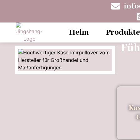
inf
Heim
Produkte
Füh
Ka