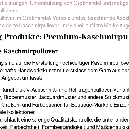
tleistungen: Unterstützung von Großhandel und maßgef
llovern
llover im Großhandel: Vorteile und zu beachtende Aspe
iderte Kaschmirpullover: Individuell auf Ihre Marke zug
g Produkte: Premium-Kaschmirpu
e Kaschmirpullover
g sind auf die Herstellung hochwertiger Kaschmirpullover
erhafte Handwerkskunst mit erstklassigem Garn aus der
 Angebot umfasst:
 Rundhals-, V-Ausschnitt- und Rollkragenpullover-Varian
, Rippenmuster, Jacquardmuster und andere Strickmus
le Größen- und Farboptionen für Boutique-Marken, Einze
ale Kollektionen
urchläuft eine strenge Qualitätskontrolle, die unter and
gkeit, Farbechtheit, Formbeständigkeit und Maßgenauigk