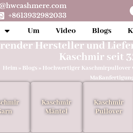
o@hwcashmere.com
+8613932982033
Um
Video
Blogs
K
render Hersteller und Lief
Kaschmir seit 3
Heim
»
Blogs
»
Hochwertiger Kaschmirpullover 
Maßanfertigun
schmir
Kaschmir
Kaschmir
Garn
Mäntel
Pullover