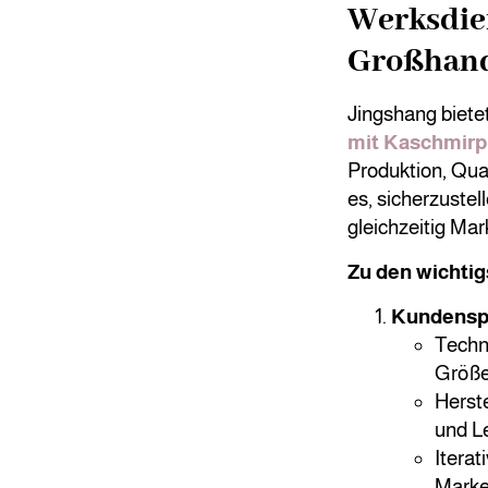
Werksdien
Großhand
Jingshang biete
mit Kaschmirp
Produktion, Qua
es, sicherzuste
gleichzeitig Mar
Zu den wichtig
Kundenspe
Techn
Größ
Herst
und L
Iterat
Marke