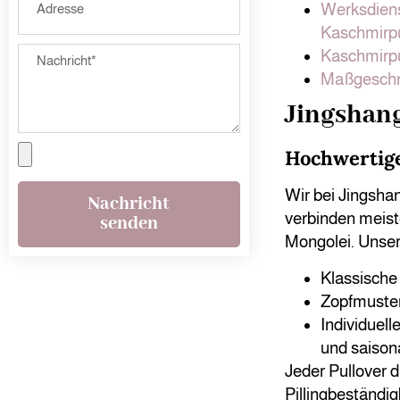
Werksdiens
Kaschmirpu
Kaschmirpu
Maßgeschne
Jingshan
Hochwertig
Wir bei Jingshan
Nachricht
verbinden meist
senden
Mongolei. Unser
Klassische
Zopfmuster
Individuel
und saison
Jeder Pullover d
Pillingbeständi