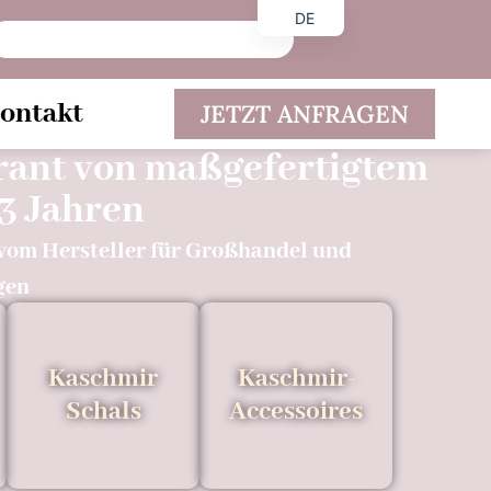
DE
EN
ES
ontakt
JETZT ANFRAGEN
erant von maßgefertigtem
3 Jahren
vom Hersteller für Großhandel und
gen
Kaschmir
Kaschmir-
Schals
Accessoires