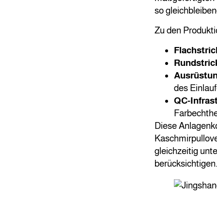
so gleichbleibe
Zu den Produkti
Flachstri
Rundstric
Ausrüstun
des Einlau
QC-Infrast
Farbechthei
Diese Anlagenko
Kaschmirpullove
gleichzeitig un
berücksichtigen