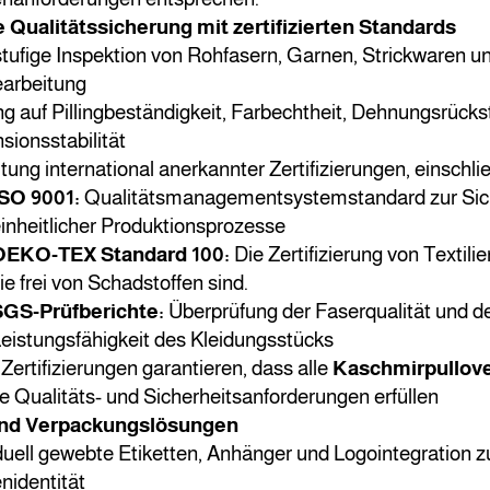
e Qualitätssicherung mit zertifizierten Standards
tufige Inspektion von Rohfasern, Garnen, Strickwaren u
arbeitung
g auf Pillingbeständigkeit, Farbechtheit, Dehnungsrücks
ionsstabilität
tung international anerkannter Zertifizierungen, einschlie
SO 9001:
Qualitätsmanagementsystemstandard zur Sich
inheitlicher Produktionsprozesse
OEKO-TEX Standard 100:
Die Zertifizierung von Textilie
ie frei von Schadstoffen sind.
GS-Prüfberichte:
Überprüfung der Faserqualität und d
eistungsfähigkeit des Kleidungsstücks
Zertifizierungen garantieren, dass alle
Kaschmirpullov
e Qualitäts- und Sicherheitsanforderungen erfüllen
nd Verpackungslösungen
duell gewebte Etiketten, Anhänger und Logointegration z
nidentität