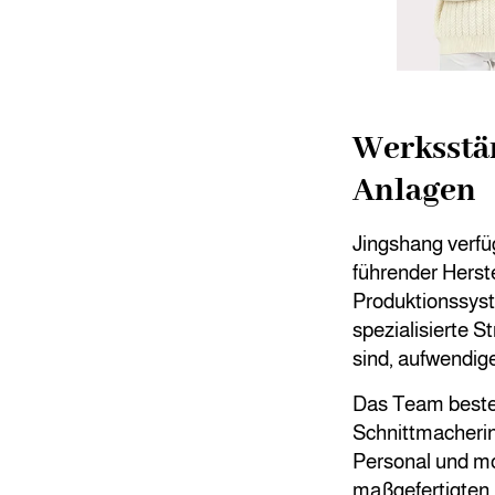
Werksstä
Anlagen
Jingshang verfüg
führender Herste
Produktionssyst
spezialisierte S
sind, aufwendig
Das Team besteh
Schnittmacherin
Personal und m
maßgefertigten 