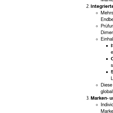
Integriert
Mehrs
Endbe
Prüfun
Dimens
Einhal
I
e
s
S
L
Diese 
global
Marken- u
Indivi
Marke