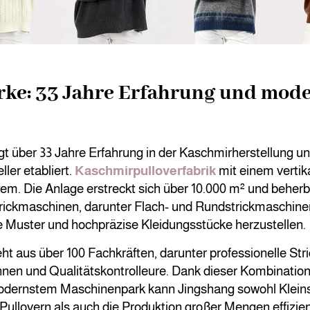
rke: 33 Jahre Erfahrung und mod
t über 33 Jahre Erfahrung in der Kaschmirherstellung und
ller etabliert.
Kaschmirpulloverfabrik
mit einem vertika
em. Die Anlage erstreckt sich über 10.000 m² und beherb
trickmaschinen, darunter Flach- und Rundstrickmaschinen
e Muster und hochpräzise Kleidungsstücke herzustellen.
t aus über 100 Fachkräften, darunter professionelle Stri
nen und Qualitätskontrolleure. Dank dieser Kombinatio
odernstem Maschinenpark kann Jingshang sowohl Kleins
Pullovern als auch die Produktion großer Mengen effizie