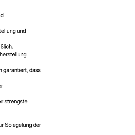
nd
tellung und
ßlich:
erstellung
n garantiert, dass
er
er
strengste
ur Spiegelung der