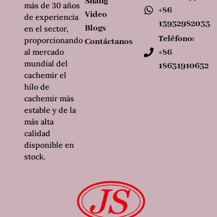
Shang
más de 30 años
+86
Video
de experiencia
13932982033
Blogs
en el sector,
Teléfono:
proporcionando
Contáctanos
al mercado
+86
mundial del
18631910632
cachemir el
hilo de
cachemir más
estable y de la
más alta
calidad
disponible en
stock.