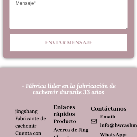
ENVIAR MENSAJE
- Fábrica líder en la fabricación de
cachemir durante 33 años
Enlaces
Contáctanos
jingshang
rápidos
Email:
Fabricante de
Producto
info@hwcashm
cachemir
Acerca de Jing
Cuenta con
WhatsApp: