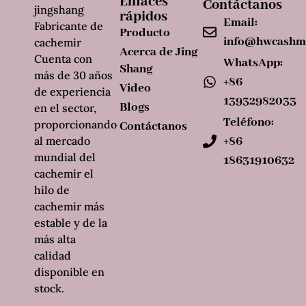
Enlaces
Contáctanos
jingshang
rápidos
Email:
Fabricante de
Producto
info@hwcashm
cachemir
Acerca de Jing
Cuenta con
WhatsApp:
Shang
más de 30 años
+86
Video
de experiencia
13932982033
Blogs
en el sector,
Teléfono:
proporcionando
Contáctanos
al mercado
+86
mundial del
18631910632
cachemir el
hilo de
cachemir más
estable y de la
más alta
calidad
disponible en
stock.