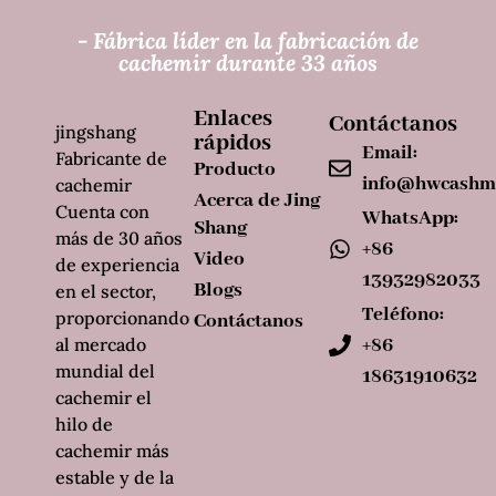
- Fábrica líder en la fabricación de
cachemir durante 33 años
Enlaces
Contáctanos
jingshang
rápidos
Email:
Fabricante de
Producto
info@hwcashm
cachemir
Acerca de Jing
Cuenta con
WhatsApp:
Shang
más de 30 años
+86
Video
de experiencia
13932982033
Blogs
en el sector,
Teléfono:
proporcionando
Contáctanos
al mercado
+86
mundial del
18631910632
cachemir el
hilo de
cachemir más
estable y de la