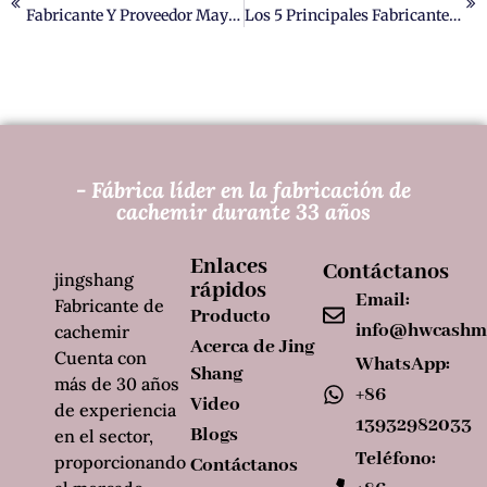
Fabricante Y Proveedor Mayorista Líder De Hilo De Cachemira
Los 5 Principales Fabricantes De Abrigos De Cachemir A Medida En China.
- Fábrica líder en la fabricación de
cachemir durante 33 años
Enlaces
Contáctanos
jingshang
rápidos
Email:
Fabricante de
Producto
info@hwcashm
cachemir
Acerca de Jing
Cuenta con
WhatsApp:
Shang
más de 30 años
+86
Video
de experiencia
13932982033
Blogs
en el sector,
Teléfono:
proporcionando
Contáctanos