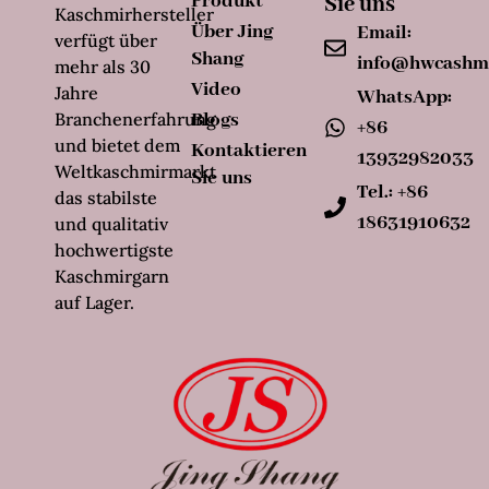
Produkt
Sie uns
Kaschmirhersteller
Über Jing
Email:
verfügt über
Shang
info@hwcashm
mehr als 30
Video
Jahre
WhatsApp:
Branchenerfahrung
Blogs
+86
und bietet dem
Kontaktieren
13932982033
Weltkaschmirmarkt
Sie uns
Tel.: +86
das stabilste
18631910632
und qualitativ
hochwertigste
Kaschmirgarn
auf Lager.