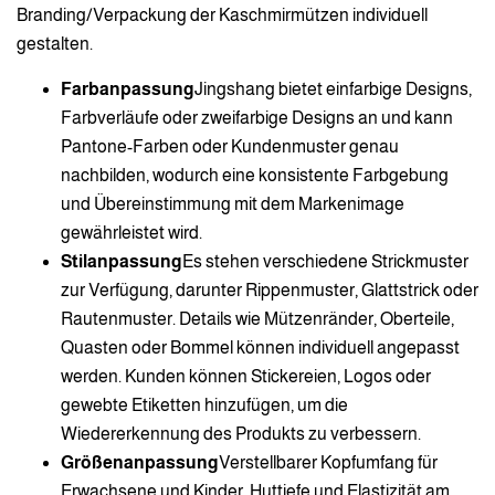
Branding/Verpackung der Kaschmirmützen individuell
gestalten.
Farbanpassung
Jingshang bietet einfarbige Designs,
Farbverläufe oder zweifarbige Designs an und kann
Pantone-Farben oder Kundenmuster genau
nachbilden, wodurch eine konsistente Farbgebung
und Übereinstimmung mit dem Markenimage
gewährleistet wird.
Stilanpassung
Es stehen verschiedene Strickmuster
zur Verfügung, darunter Rippenmuster, Glattstrick oder
Rautenmuster. Details wie Mützenränder, Oberteile,
Quasten oder Bommel können individuell angepasst
werden. Kunden können Stickereien, Logos oder
gewebte Etiketten hinzufügen, um die
Wiedererkennung des Produkts zu verbessern.
Größenanpassung
Verstellbarer Kopfumfang für
Erwachsene und Kinder, Huttiefe und Elastizität am