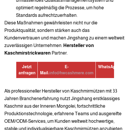
umfassendes Qualitätsmanagementsystem und
optimiert regelmäßig die Prozesse, um hohe
Standards aufrechtzuerhalten.
Diese Maßnahmen gewährleisten nicht nur die
Produktqualität, sondern stärken auch das
Kundenvertrauen und machen Jingshang zu einem weltweit
zuverlässigen Unternehmen.
Hersteller von
Kaschmirstrickwaren
Partner.
Jetzt
E-
WhatsApp:
+8613
anfragen
Mail:
info@hwcashmere.com
Als professioneller Hersteller von Kaschmirmützen mit 33
Jahren Branchenerfahrung nutzt Jingshang erstklassiges
Kaschmir aus der Inneren Mongolei, fortschrittliche
Produktionstechnologie, erfahrene Teams und ausgereifte
OEM/ODM-Services, um Kunden weltweit hochwertige,
stabile und individualisierbare Kaschmirmützen anzubieten.