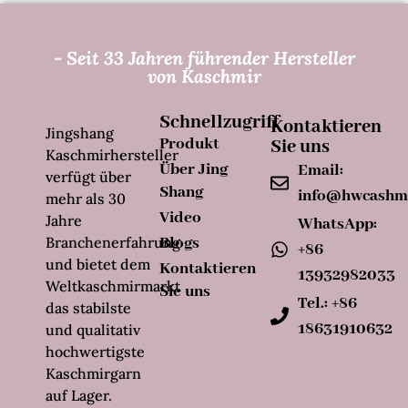
- Seit 33 Jahren führender Hersteller
von Kaschmir
Schnellzugriff
Kontaktieren
Jingshang
Produkt
Sie uns
Kaschmirhersteller
Über Jing
Email:
verfügt über
Shang
info@hwcashm
mehr als 30
Video
Jahre
WhatsApp:
Branchenerfahrung
Blogs
+86
und bietet dem
Kontaktieren
13932982033
Weltkaschmirmarkt
Sie uns
Tel.: +86
das stabilste
18631910632
und qualitativ
hochwertigste
Kaschmirgarn
auf Lager.