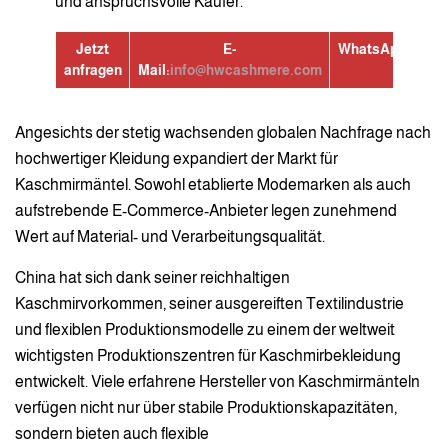
und anspruchsvolle Käufer.
Jetzt
E-
WhatsApp:
+8613
anfragen
Mail:
info@hwcashmere.com
Angesichts der stetig wachsenden globalen Nachfrage nach
hochwertiger Kleidung expandiert der Markt für
Kaschmirmäntel. Sowohl etablierte Modemarken als auch
aufstrebende E-Commerce-Anbieter legen zunehmend
Wert auf Material- und Verarbeitungsqualität.
China hat sich dank seiner reichhaltigen
Kaschmirvorkommen, seiner ausgereiften Textilindustrie
und flexiblen Produktionsmodelle zu einem der weltweit
wichtigsten Produktionszentren für Kaschmirbekleidung
entwickelt. Viele erfahrene Hersteller von Kaschmirmänteln
verfügen nicht nur über stabile Produktionskapazitäten,
sondern bieten auch flexible