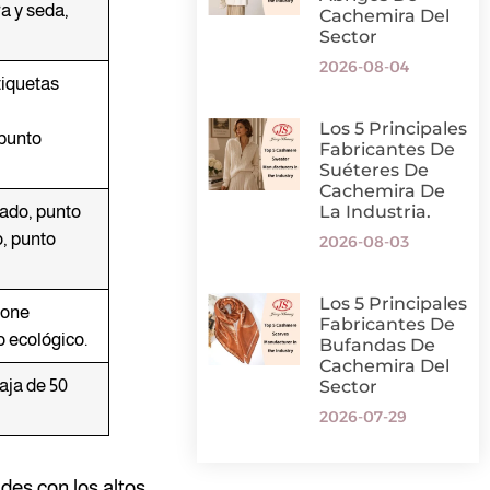
a y seda,
Cachemira Del
Sector
2026-08-04
tiquetas
Los 5 Principales
 punto
Fabricantes De
Suéteres De
Cachemira De
ado, punto
La Industria.
o, punto
2026-08-03
Los 5 Principales
tone
Fabricantes De
o ecológico.
Bufandas De
Cachemira Del
aja de 50
Sector
2026-07-29
des con los altos