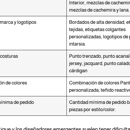
Interior, mezclas de cachemir
mezclas de cachemira y lana.
marca y logotipos
Bordados de alta densidad, e
tejidas, etiquetas colgantes
personalizadas, logotipos de
intarsia.
 costuras
Punto trenzado, punto acanal
jersey, jacquard, punto calad
cárdigan
n de colores
Combinación de colores Pan
personalizada, teñido reactiv
ínima de pedido
Cantidad mínima de pedido b
piezas por estilo/color.
ique y los diseñadores emergentes suelen tener dificulta