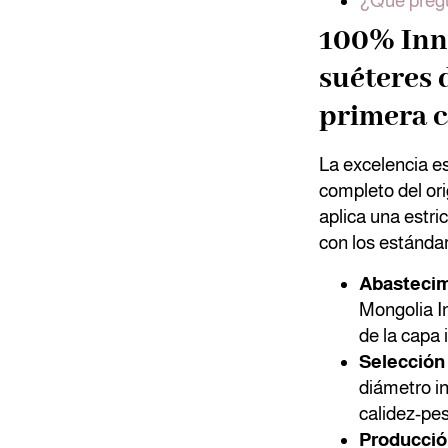
¿Qué pregu
100% Inn
suéteres 
primera c
La excelencia e
completo del ori
aplica una estri
con los estándare
Abastecim
Mongolia In
de la capa 
Selección 
diámetro in
calidez-pes
Producció