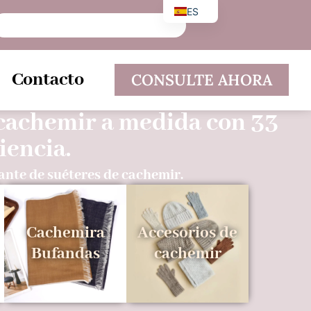
ES
EN
DE
Contacto
CONSULTE AHORA
 cachemir a medida con 33
iencia.
ante de suéteres de cachemir.
Cachemira
Accesorios de
Bufandas
cachemir