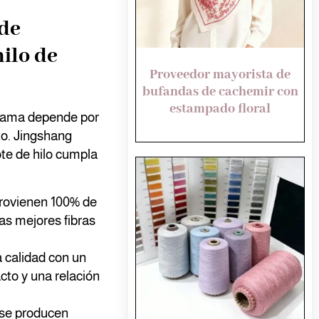
de
ilo de
Proveedor mayorista de
bufandas de cachemir con
estampado floral
 gama depende por
uto. Jingshang
ote de hilo cumpla
provienen 100% de
las mejores fibras
a calidad con un
acto y una relación
 se producen