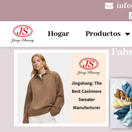
inf
Hogar
Productos
Fabr
Cac