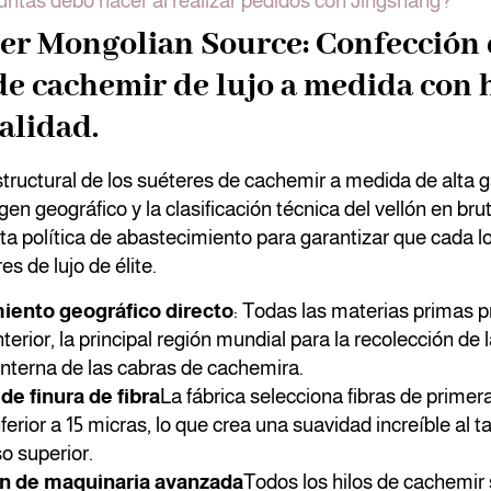
ntas debo hacer al realizar pedidos con Jingshang?
er Mongolian Source: Confección 
de cachemir de lujo a medida con h
alidad.
structural de los suéteres de cachemir a medida de alta
gen geográfico y la clasificación técnica del vellón en br
cta política de abastecimiento para garantizar que cada l
s de lujo de élite.
iento geográfico directo
: Todas las materias primas 
terior, la principal región mundial para la recolección de 
interna de las cabras de cachemira.
de finura de fibra
La fábrica selecciona fibras de primer
ferior a 15 micras, lo que crea una suavidad increíble al t
o superior.
n de maquinaria avanzada
Todos los hilos de cachemir