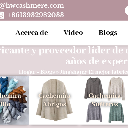
o@hwcashmere.com
+8613932982033
Acerca de
Video
Blogs
icante y proveedor líder de
años de exper
Hogar
»
Blogs
»
Jingshang: El mejor fabric
hemira
Cachemira
Cachemira
Hilo
Abrigos
Suéteres