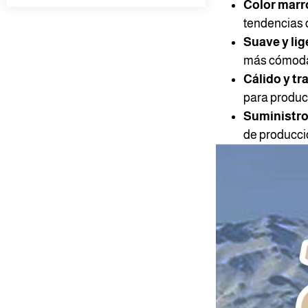
Color marr
tendencias 
Suave y lig
más cómod
Cálido y tr
para product
Suministro
de producció