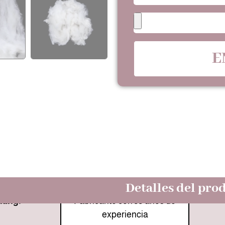
E
Detalles del pro
hang:
Fabricante con 33 años de
experiencia