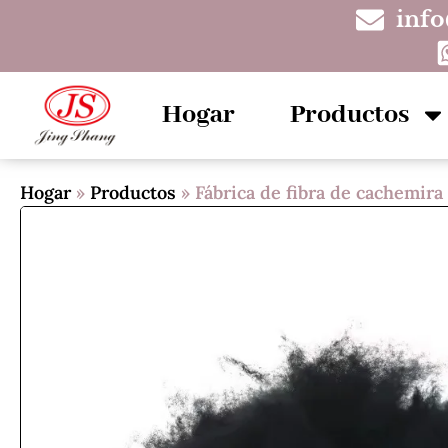
inf
Hogar
Productos
Hogar
»
Productos
»
Fábrica de fibra de cachemir