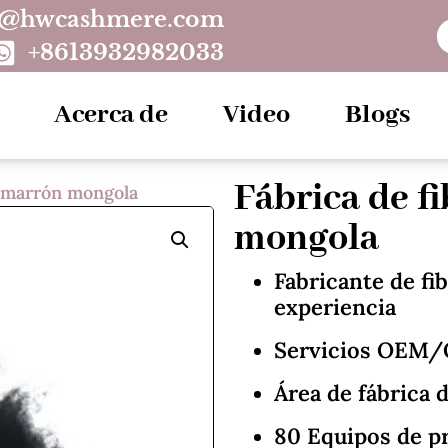
o@hwcashmere.com
+8613932982033
Acerca de
Video
Blogs
Fábrica de f
a marrón mongola
mongola
Fabricante de fi
experiencia
Servicios OEM
Área de fábrica 
80 Equipos de p