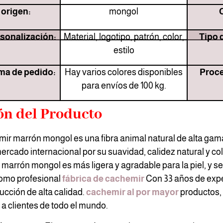
 origen:
mongol
rsonalización:
Material, logotipo, patrón, color,
Tipo 
estilo
ma de pedido:
Hay varios colores disponibles
Proce
para envíos de 100 kg.
ón del Producto
mir marrón mongol es una fibra animal natural de alta gam
ercado internacional por su suavidad, calidez natural y co
 marrón mongol es más ligera y agradable para la piel, y se
 Como profesional
fábrica de cachemir
Con 33 años de expe
ucción de alta calidad.
cachemir al por mayor
productos,
s a clientes de todo el mundo.