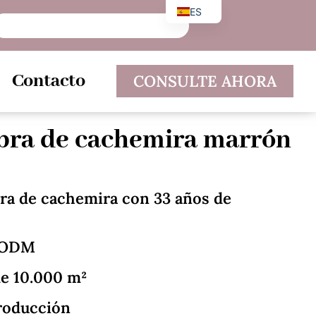
ES
EN
DE
Contacto
CONSULTE AHORA
ibra de cachemira marrón
bra de cachemira con 33 años de
/ODM
de 10.000 m²
roducción