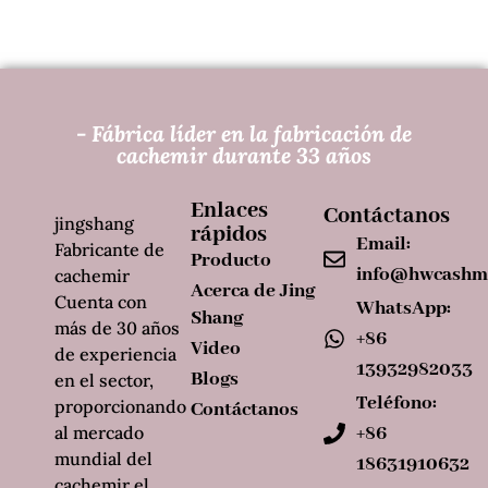
- Fábrica líder en la fabricación de
cachemir durante 33 años
Enlaces
Contáctanos
jingshang
rápidos
Email:
Fabricante de
Producto
info@hwcashm
cachemir
Acerca de Jing
Cuenta con
WhatsApp:
Shang
más de 30 años
+86
Video
de experiencia
13932982033
Blogs
en el sector,
Teléfono:
proporcionando
Contáctanos
al mercado
+86
mundial del
18631910632
cachemir el