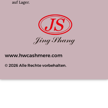
auf Lager.
www.hwcashmere.com
© 2026 Alle Rechte vorbehalten.