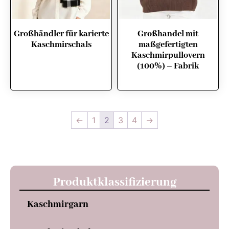
Großhändler für karierte
Großhandel mit
Kaschmirschals
maßgefertigten
Kaschmirpullovern
(100%) – Fabrik
←
1
2
3
4
→
Produktklassifizierung
Kaschmirgarn