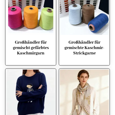
Großhändler für
Großhändler für
gemischt gefärbtes
gemischte Kaschmir-
Kaschmirgarn
Strickgarne