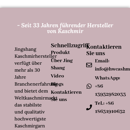
- Seit 33 Jahren führender Hersteller
von Kaschmir
Schnellzugriff
Kontaktieren
Jingshang
Produkt
Sie uns
Kaschmirhersteller
Über Jing
Email:
verfügt über
Shang
info@hwcashm
mehr als 30
Video
Jahre
WhatsApp:
Branchenerfahrung
Blogs
+86
und bietet dem
Kontaktieren
13932982033
Weltkaschmirmarkt
Sie uns
Tel.: +86
das stabilste
18631910632
und qualitativ
hochwertigste
Kaschmirgarn