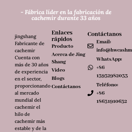
- Fábrica líder en la fabricación de
cachemir durante 33 años
Enlaces
Contáctanos
jingshang
rápidos
Email:
Fabricante de
Producto
info@hwcashm
cachemir
Acerca de Jing
Cuenta con
WhatsApp:
Shang
más de 30 años
+86
Video
de experiencia
13932982033
Blogs
en el sector,
Teléfono:
proporcionando
Contáctanos
al mercado
+86
mundial del
18631910632
cachemir el
hilo de
cachemir más
estable y de la